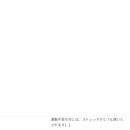
この季節の体のだるさの正体は？
YouTube
2021年4月30日
こんにちは この時期、眠くなったり、だるさを
感じたりしませんか？ その正体は〇〇だったの
です。 その体の変化におススメが体を動かすこ
とです😊 イルチブレインヨガでは気の流れ、血
の流れを良くするプログラムです❣ &nbsp […]
続きを読む
イルチブレインヨガの「１分運動」で自
YouTube
然治癒力アップ
2021年3月18日
皆さん、何か体にいいことしていますか。今で
もラジオ体操を励行している職場は意外と多い
ようです。ジョギングやウォーキングなどを個
人で黙々とやっている人も大勢いるでしょう。
運動不足の方には、ストレッチがとても良いと
されます […]