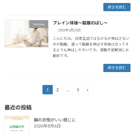
続きを読む
ブレイン体操～脇腹のばし～
YouTube
2021年2月25日
こんにちは。 日常生活ではなかなか伸ばさない
のが脇腹。 座って脇腹を伸ばす体操は立ってす
るよりも伸ばしやすいです。 運動不足解消にお
勧めです。
続きを読む
投
1
2
…
5
»
固
固
固
定
定
定
稿
ペ
ペ
ペ
最近の投稿
ー
ー
ー
の
ジ
ジ
ジ
ペ
腸の状態がいい感じに
2026年8月6日
ー