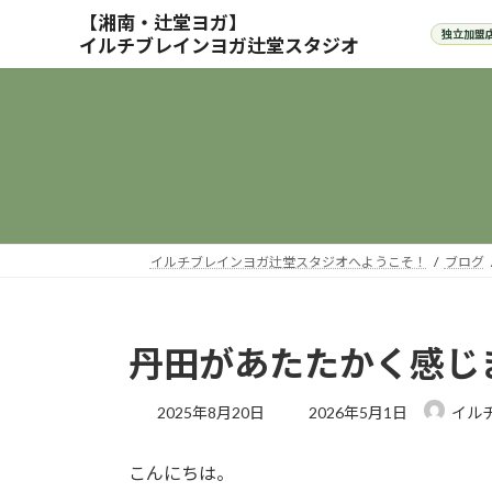
コ
ナ
ン
ビ
テ
ゲ
ン
ー
ツ
シ
へ
ョ
ス
ン
キ
に
ッ
移
プ
動
イルチブレインヨガ辻堂スタジオへようこそ！
ブログ
丹田があたたかく感じ
最
2025年8月20日
2026年5月1日
イル
終
更
こんにちは。
新