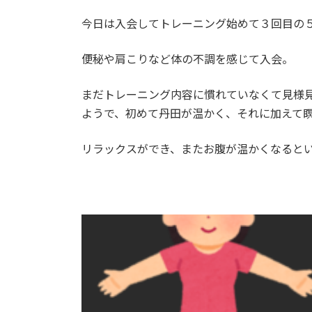
日
時
今日は入会してトレーニング始めて３回目の
:
便秘や肩こりなど体の不調を感じて入会。
まだトレーニング内容に慣れていなくて見様
ようで、初めて丹田が温かく、それに加えて瞑
リラックスができ、またお腹が温かくなるとい