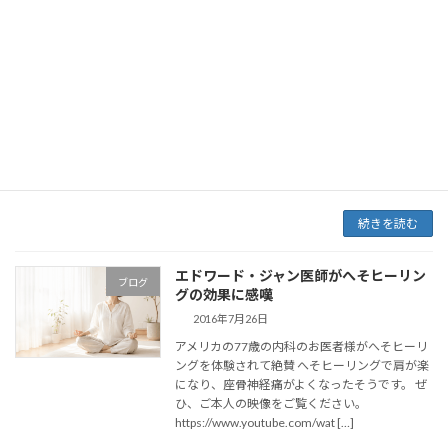
ヒーリングライフ分かち合い
へそヒーリング
2016年8月5日
辻堂スタジオの会員さん。 便秘のお母さんのた
めにヒーリングライフを購入。 もともと腸が長
く便秘で悩んでいたそうです。 ヒーリングライ
フを毎日使っていて、お腹が温かくなりお小水
のほうはよくなったようで このまま使っていけ
ば […]
続きを読む
エドワード・ジャン医師がへそヒーリン
ブログ
グの効果に感嘆
2016年7月26日
アメリカの77歳の内科のお医者様がへそヒーリ
ングを体験されて絶賛 へそヒーリングで肩が楽
になり、座骨神経痛がよくなったそうです。 ぜ
ひ、ご本人の映像をご覧ください。
https://www.youtube.com/wat […]