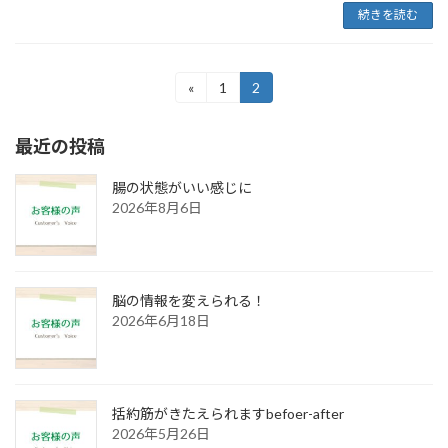
続きを読む
投
«
1
2
固
固
定
定
稿
ペ
ペ
最近の投稿
ー
ー
の
ジ
ジ
ペ
腸の状態がいい感じに
2026年8月6日
ー
ジ
送
脳の情報を変えられる！
り
2026年6月18日
括約筋がきたえられますbefoer-after
2026年5月26日