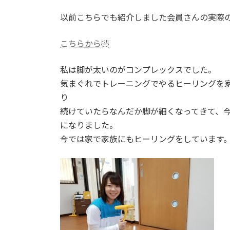
日
時
以前こちらでも紹介しました会員さんの実際
:
こちらから🤣
私は脚が太いのがコンプレックスでした。
気まぐれでトレーニングでやるヒーリングを
り
続けていたらなんだか脚が細くなってきて、
になりました。
今では家で家族にもヒーリングをしています