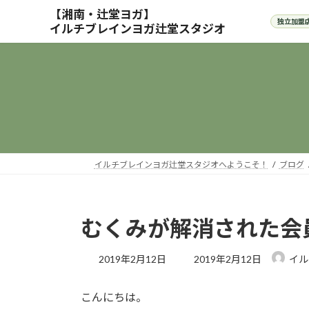
コ
ナ
ン
ビ
テ
ゲ
ン
ー
ツ
シ
へ
ョ
ス
ン
キ
に
ッ
移
プ
動
イルチブレインヨガ辻堂スタジオへようこそ！
ブログ
むくみが解消された会
最
2019年2月12日
2019年2月12日
イル
終
更
こんにちは。
新