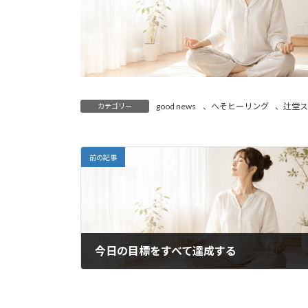
good news
、
へそヒーリング
、
辻堂
カテゴリー
前の記事
今日の目標をすべて達成する
2019年2月6日